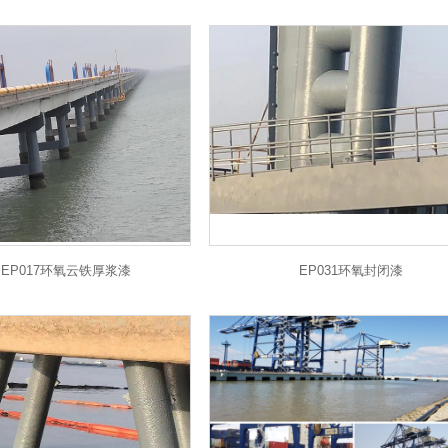
EP017环氧云铁厚浆漆
EP031环氧封闭漆