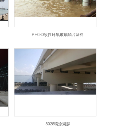
PE030改性环氧玻璃鳞片涂料
8928喷涂聚脲