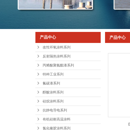
醇
硅
抗静
有机
产品中心
产品中心
氯化
改性环氧涂料系列
反射隔热涂料系列
丙烯酸聚氨酯漆系列
特种工业系列
氟碳漆系列
醇酸涂料系列
硅烷涂料系列
抗静电导电系列
有机硅耐高温涂料
氯化橡胶涂料系列