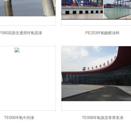
P080高固含通用环氧底漆
PE253环氧酚醛涂料
TE006环氧中间漆
TE008环氧煤沥青厚浆漆